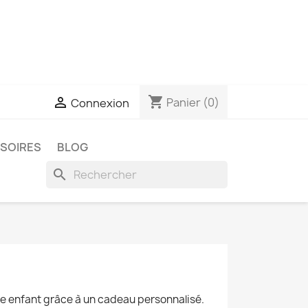
shopping_cart

Panier
(0)
Connexion
SSOIRES
BLOG
search
tre enfant grâce à un cadeau personnalisé.