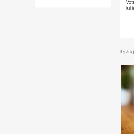
Vot
lui
Il y a 