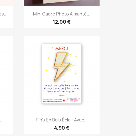
Aperçu rapide

s...
Mini Cadre Photo Aimanté...
12,00 €
Aperçu rapide

..
Pin's En Bois Éclair Avec...
4,90 €