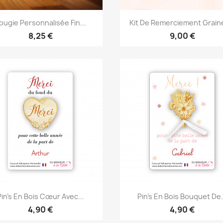
Aperçu rapide
Aperçu rapide


ougie Personnalisée Fin...
Kit De Remerciement Graine
8,25 €
9,00 €
Aperçu rapide
Aperçu rapide


Pin's En Bois Cœur Avec...
Pin's En Bois Bouquet De.
4,90 €
4,90 €