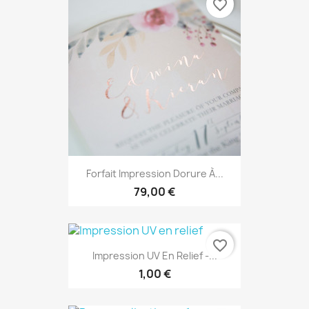
favorite_border
Forfait Impression Dorure À...
79,00 €
favorite_border
Impression UV En Relief -...
1,00 €