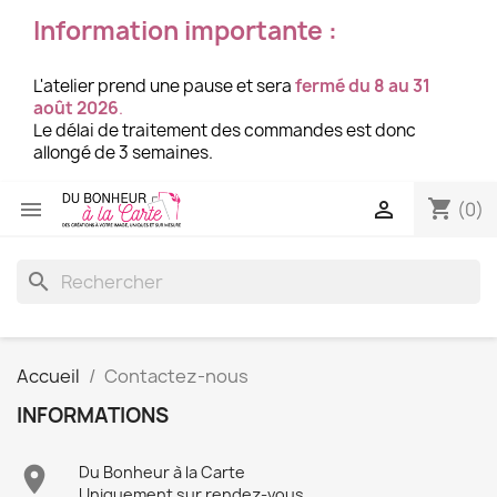
Information importante :
L'atelier prend une pause et sera
fermé du 8 au 31
août 2026
.
Le délai de traitement des commandes est donc
allongé de 3 semaines.
shopping_cart


(0)
search
Accueil
Contactez-nous
INFORMATIONS

Du Bonheur à la Carte
Uniquement sur rendez-vous