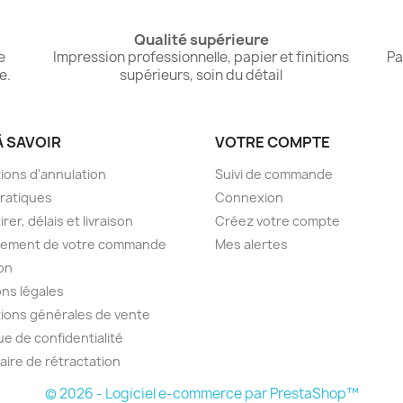
Qualité supérieure
e
Impression professionnelle, papier et finitions
Pa
e.
supérieurs, soin du détail
À SAVOIR
VOTRE COMPTE
ions d'annulation
Suivi de commande
pratiques
Connexion
irer, délais et livraison
Créez votre compte
lement de votre commande
Mes alertes
son
ns légales
ions générales de vente
ue de confidentialité
aire de rétractation
© 2026 - Logiciel e-commerce par PrestaShop™