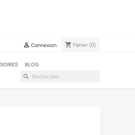
shopping_cart

Panier
(0)
Connexion
SSOIRES
BLOG
search