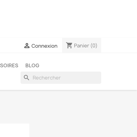
shopping_cart

Panier
(0)
Connexion
SSOIRES
BLOG
search