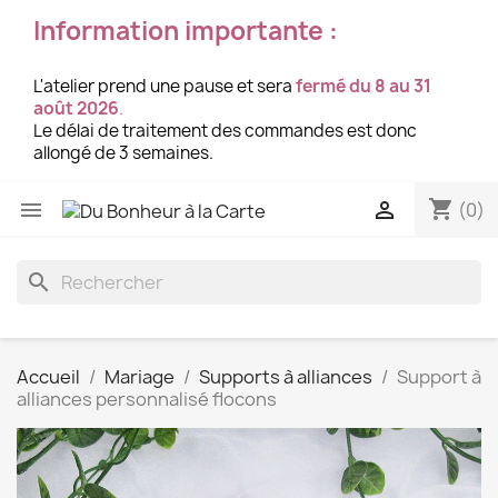
Information importante :
L'atelier prend une pause et sera
fermé du 8 au 31
août 2026
.
Le délai de traitement des commandes est donc
allongé de 3 semaines.
shopping_cart


(0)
search
Accueil
Mariage
Supports à alliances
Support à
alliances personnalisé flocons