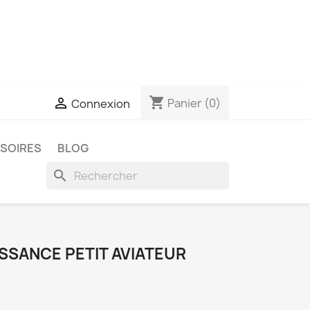
shopping_cart

Panier
(0)
Connexion
SSOIRES
BLOG
search
ISSANCE PETIT AVIATEUR