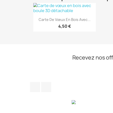
Aperçu rapide

Carte De Vœux En Bois Avec...
4,50 €
Recevez nos off
Facebook
Instagram