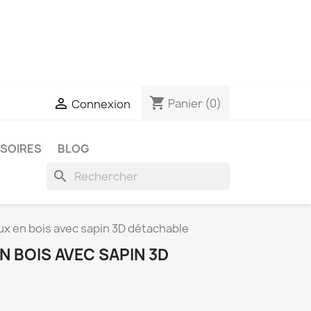
shopping_cart

Panier
(0)
Connexion
SSOIRES
BLOG
search
x en bois avec sapin 3D détachable
 BOIS AVEC SAPIN 3D