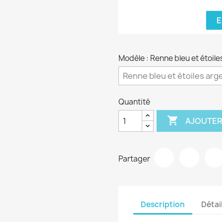
E
Modèle : Renne bleu et étoile
Quantité

AJOUTER
Partager
Description
Détai