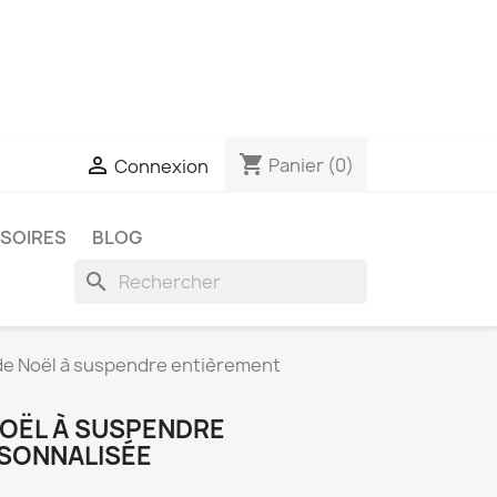
shopping_cart

Panier
(0)
Connexion
SSOIRES
BLOG
search
de Noël à suspendre entièrement
OËL À SUSPENDRE
SONNALISÉE