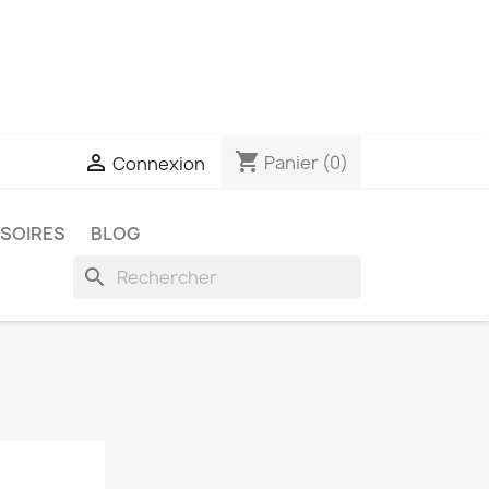
shopping_cart

Panier
(0)
Connexion
SSOIRES
BLOG
search